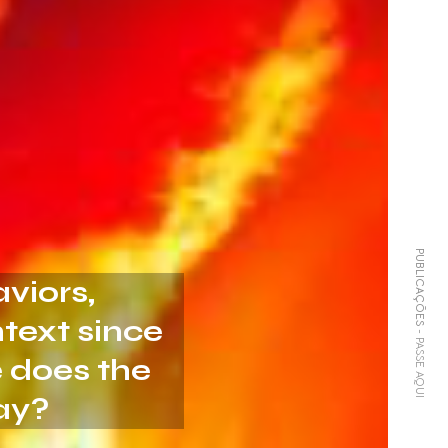
PUBLICAÇÕES
viors,
ntext since
- PASSE AQUI
e does the
ay?