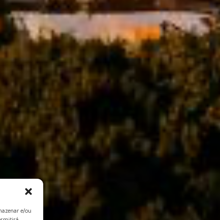
rmazenar e/ou
ermitirá