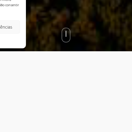
Não consentir
rências
video were originally written in English and are currently no
es.