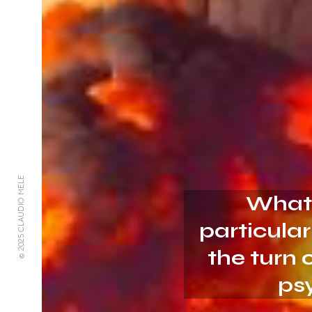
© 2025 CLAUDIO MELE
What 
particular
the turn 
ps