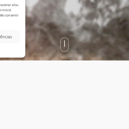
rmazenar e/ou
ermitirá
Não consentir
rências