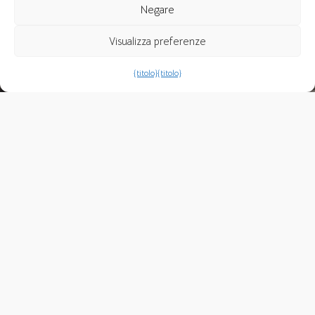
Negare
Visualizza preferenze
{titolo}
{titolo}
Esse texto foi originalmente escrito em espanhol e no
momento não está disponível em outros idiomas.
Regreso