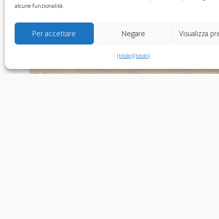
alcune funzionalità.
Per accettare
Negare
Visualizza p
{titolo}
{titolo}
Propos