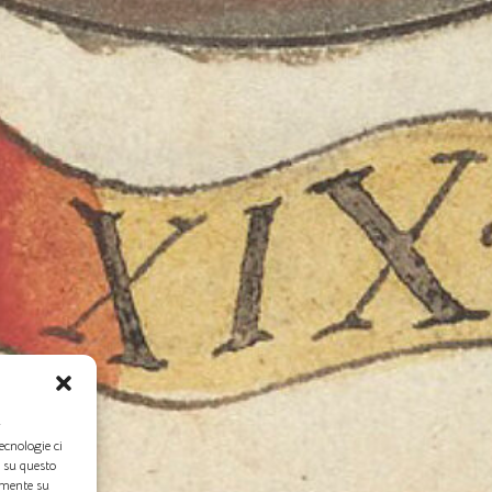
r
ecnologie ci
i su questo
amente su