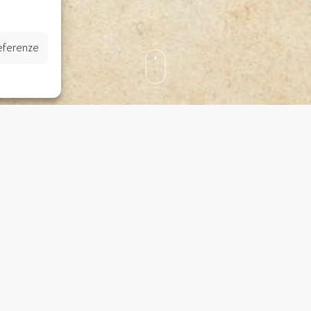
referenze
ta di consulenza psicoana