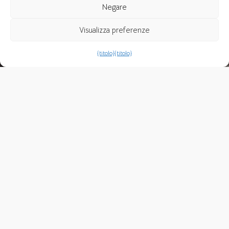
Negare
Visualizza preferenze
{titolo}
{titolo}
Esse texto foi originalmente escrito em espanhol e no
momento não está disponível em outros idiomas.
Regreso