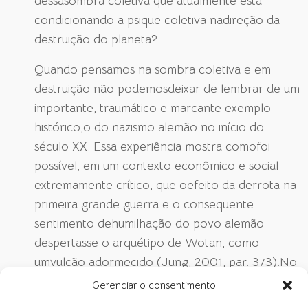
dessasombra coletiva que atualmente está
condicionando a psique coletiva nadireção da
destruição do planeta?
Quando pensamos na sombra coletiva e em
destruição não podemosdeixar de lembrar de um
importante, traumático e marcante exemplo
histórico;o do nazismo alemão no início do
século XX. Essa experiência mostra comofoi
possível, em um contexto econômico e social
extremamente crítico, que oefeito da derrota na
primeira grande guerra e o consequente
sentimento dehumilhação do povo alemão
despertasse o arquétipo de Wotan, como
umvulcão adormecido (Jung, 2001, par. 373).No
parágrafo 386 de Civilização em Transição, Jung
Gerenciar o consentimento
(2001) fala de queWotan se expressou no