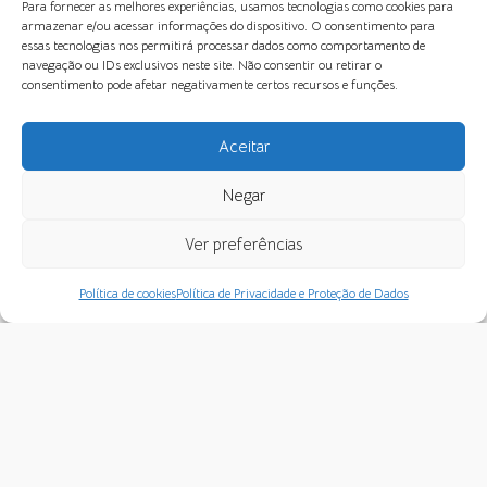
Para fornecer as melhores experiências, usamos tecnologias como cookies para
contexto do nazismo na Alemanha através de
armazenar e/ou acessar informações do dispositivo. O consentimento para
ummecanismo de possessão. Havia um fenômeno
essas tecnologias nos permitirá processar dados como comportamento de
navegação ou IDs exclusivos neste site. Não consentir ou retirar o
de desconexão, dissociação,regressão, possessão
consentimento pode afetar negativamente certos recursos e funções.
e renúncia a qualquer iniciativa individual e
sujeição aum grande pai. Uma rendição a um líder
Aceitar
único e absoluto. Uma perda completada
Negar
intimidade e da individualidade. O povo foi
inconscientemente possuído eguiado a atos de
Ver preferências
destruição.
Política de cookies
Política de Privacidade e Proteção de Dados
Nancy Fraser (2022) comenta que o Uroburo,
símbolo alquímico depoder que se consome e
regenera, pode muito bem representar o
capitalismocontemporâneo. Fraser, elabora a
hipótese de que a atual versão docapitalismo
contemporâneo possui a capacidade de crescer