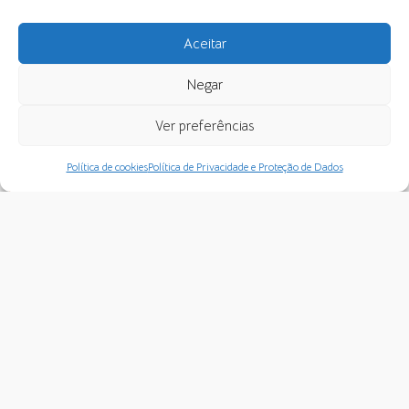
Aceitar
A crise da sociedade
Lançamento: “Psicodinamica e
contemporânea e o papel do
Astrologia” — apresentação ao
analista – Encontro online
vivo em italiano
Negar
Ver preferências
Política de cookies
Política de Privacidade e Proteção de Dados
Curso Extensivo “Nise e C. G. Jung
Uma integração simbólica entre
na vanguarda de uma civilização
astrologia e psicologia analítica
em transição”