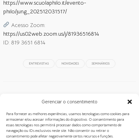
https://www.scuolaphilo.it/evento-
philo/jung_202512031517/
Acesso Zoom:
https://us02web.zoom.us/j/81936516814
ID: 819 3651 6814
ENTREVISTAS
NOVIDADES
SEMINÁRIOS
NOTÍCIAS RELACIONADAS
Gerenciar o consentimento
Para fornecer as melhores experiências, usamos tecnologias como cookies para
armazenar e/ou acessar informações do dispositivo. O consentimento para
essas tecnologias nos permitirá processar dados como comportamento de
navegação ou IDs exclusivos neste site. Não consentir ou retirar o
consentimento pode afetar negativamente certos recursos e funções.