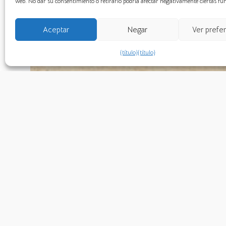
web. No dar su consentimiento o retirarlo podría afectar negativamente ciertas fu
Aceptar
Negar
Ver prefe
{título}
{título}
Propue