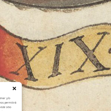
enar y/o
nos permitirá
ste sitio