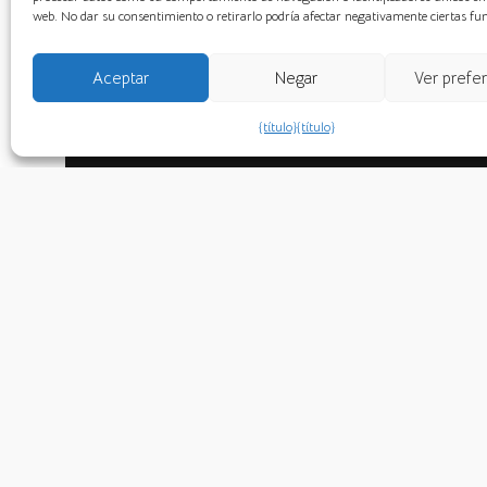
web. No dar su consentimiento o retirarlo podría afectar negativamente ciertas fu
Aceptar
Negar
Ver prefe
{título}
{título}
Claudio Mele
Enl
“Si eres sincero, auténtico y
Instit
escuchas a tu corazón, tus acciones
ARPA
resonarán”.
IAAP
Hexagrama 29 del I Ching
Centro
Anális