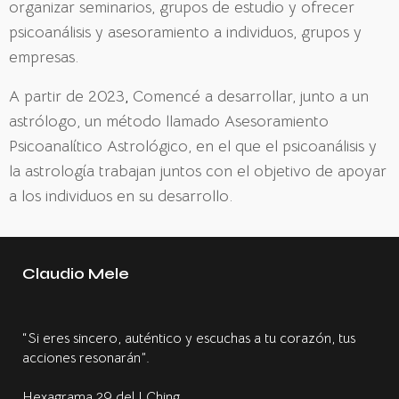
organizar seminarios, grupos de estudio y ofrecer
psicoanálisis y asesoramiento a individuos, grupos y
empresas.
A partir de 2023
,
Comencé a desarrollar, junto a un
astrólogo, un método llamado Asesoramiento
Psicoanalítico Astrológico, en el que el psicoanálisis y
la astrología trabajan juntos con el objetivo de apoyar
a los individuos en su desarrollo.
Claudio Mele
“Si eres sincero, auténtico y escuchas a tu corazón, tus
acciones resonarán”.
Hexagrama 29 del I Ching