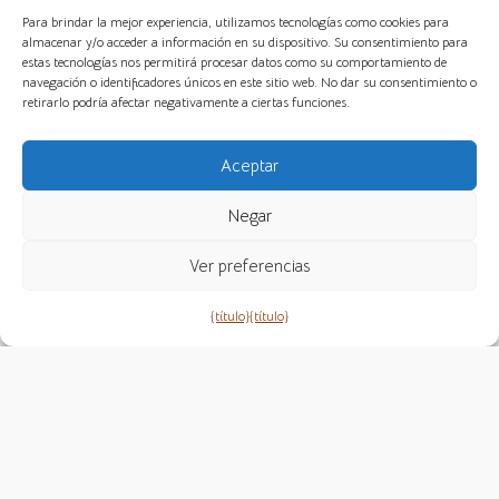
como esses conceitos podem nos guiar em nossa
Para brindar la mejor experiencia, utilizamos tecnologías como cookies para
jornada de autodescoberta e responsabilidade
almacenar y/o acceder a información en su dispositivo. Su consentimiento para
estas tecnologías nos permitirá procesar datos como su comportamiento de
coletiva. **Assista agora e venha refletir sobre a
navegación o identificadores únicos en este sitio web. No dar su consentimiento o
riqueza de nossas raízes e identidades!
retirarlo podría afectar negativamente a ciertas funciones.
Aceptar
Negar
Ver preferencias
Haz clic para aceptar cookies de marketing y
{título}
{título}
permitir este contenido